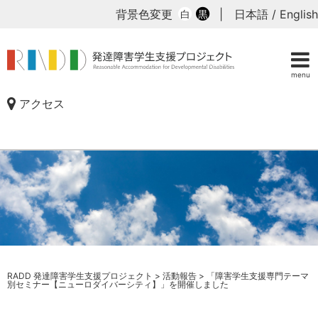
背景色変更
|
日本語
/
English
白
黒
menu
アクセス
RADD 発達障害学生支援プロジェクト
>
活動報告
>
「障害学生支援専門テーマ
別セミナー【ニューロダイバーシティ】」を開催しました