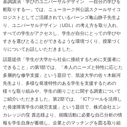
基調講演「学びのユニバーサルデザイン ―自分の学びを
舵取りする―」では、ニューヨーク州公認スクールサイコ
ロジストとしてご活躍されているバーンズ亀山静子先生よ
り、ユニバーサルデザイン（UDL）の考え方を取り入れ、
すべての学生がアクセスし、学生が自分にとっての学びや
すさを選びとることができるような環境づくり、授業づく
りについてお話しいただきました。
話題提供「学生が大学から社会に接続するために支援者に
できること」の第1部では、「本人のニーズと特性に応じた
多層的な修学支援」という題目で、筑波大学の佐々木銀河
先生より、多様な発達特性のある学生を支援するための
様々な取り組みや、学生の困りごとに関する調査について
ご紹介いただきました。第2部では、「ICTツールを活用し
た発達障害学生の就労支援」という題目で、株式会社エン
カレッジの窪 貴志様より、就職活動に必要な自己分析の情
報を学生自身が蓄積し、企業とのマッチングを図る取り組