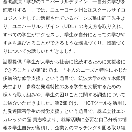
基調講演「学びのユニバーサルデザイン ―自分の学びを
舵取りする―」では、ニューヨーク州公認スクールサイコ
ロジストとしてご活躍されているバーンズ亀山静子先生よ
り、ユニバーサルデザイン（UDL）の考え方を取り入れ、
すべての学生がアクセスし、学生が自分にとっての学びや
すさを選びとることができるような環境づくり、授業づく
りについてお話しいただきました。
話題提供「学生が大学から社会に接続するために支援者に
できること」の第1部では、「本人のニーズと特性に応じた
多層的な修学支援」という題目で、筑波大学の佐々木銀河
先生より、多様な発達特性のある学生を支援するための
様々な取り組みや、学生の困りごとに関する調査について
ご紹介いただきました。第2部では、「ICTツールを活用し
た発達障害学生の就労支援」という題目で、株式会社エン
カレッジの窪 貴志様より、就職活動に必要な自己分析の情
報を学生自身が蓄積し、企業とのマッチングを図る取り組