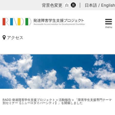
背景色変更
|
日本語
/
English
白
黒
menu
アクセス
RADD 発達障害学生支援プロジェクト
>
活動報告
>
「障害学生支援専門テーマ
別セミナー【ニューロダイバーシティ】」を開催しました