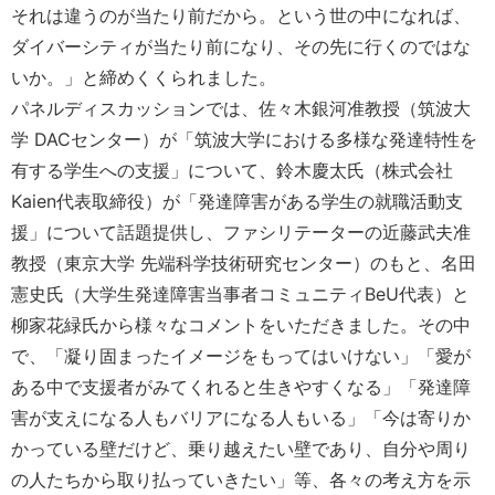
それは違うのが当たり前だから。という世の中になれば、
ダイバーシティが当たり前になり、その先に行くのではな
いか。」と締めくくられました。
パネルディスカッションでは、佐々木銀河准教授（筑波大
学 DACセンター）が「筑波大学における多様な発達特性を
有する学生への支援」について、鈴木慶太氏（株式会社
Kaien代表取締役）が「発達障害がある学生の就職活動支
援」について話題提供し、ファシリテーターの近藤武夫准
教授（東京大学 先端科学技術研究センター）のもと、名田
憲史氏（大学生発達障害当事者コミュニティBeU代表）と
柳家花緑氏から様々なコメントをいただきました。その中
で、「凝り固まったイメージをもってはいけない」「愛が
ある中で支援者がみてくれると生きやすくなる」「発達障
害が支えになる人もバリアになる人もいる」「今は寄りか
かっている壁だけど、乗り越えたい壁であり、自分や周り
の人たちから取り払っていきたい」等、各々の考え方を示