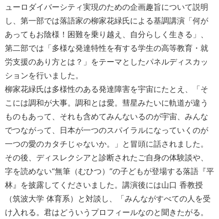
ューロダイバーシティ実現のための企画趣旨について説明
し、第一部では落語家の柳家花緑氏による基調講演「何が
あってもお陰様！困難を乗り越え、自分らしく生きる」、
第二部では「多様な発達特性を有する学生の高等教育・就
労支援のあり方とは？」をテーマとしたパネルディスカッ
ションを行いました。
柳家花緑氏は多様性のある発達障害を宇宙にたとえ、「そ
こには調和が大事。調和とは愛。彗星みたいに軌道が違う
ものもあって、それも含めてみんないるのが宇宙、みんな
でつながって、日本が一つのスパイラルになっていくのが
一つの愛のカタチじゃないか。」と冒頭に話されました。
その後、ディスレクシアと診断されたご自身の体験談や、
字を読めない“無筆（むひつ）”の子どもが登場する落語『平
林』を披露してくださいました。講演後には山口 香教授
（筑波大学 体育系）と対談し、「みんながすべての人を受
け入れる。君はどういうプロフィールなのと聞きたがる。