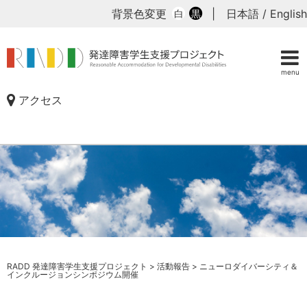
背景色変更
|
日本語
/
English
白
黒
menu
アクセス
RADD 発達障害学生支援プロジェクト
>
活動報告
>
ニューロダイバーシティ＆
インクルージョンシンポジウム開催