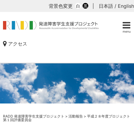
背景色変更
|
日本語
/
English
白
黒
menu
アクセス
RADD 発達障害学生支援プロジェクト
>
活動報告
>
平成２８年度プロジェクト
第１回評価委員会