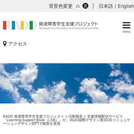
背景色変更
|
日本語
/
English
白
黒
menu
アクセス
RADD 発達障害学生支援プロジェクト
>
活動報告
>
支援情報配信サービス
「Learning Support Book（LSB）」が、IAUD国際デザイン賞2020コミュニケ
ーションデザイン部門で銅賞を受賞