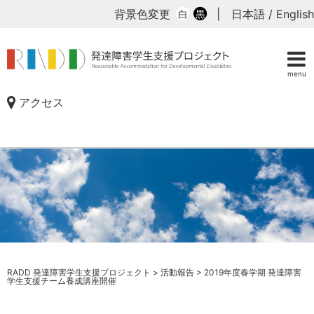
背景色変更
|
日本語
/
English
白
黒
menu
アクセス
RADD 発達障害学生支援プロジェクト
>
活動報告
>
2019年度春学期 発達障害
学生支援チーム養成講座開催