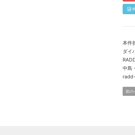
本件
ダイ
RAD
中島
radd-
前の