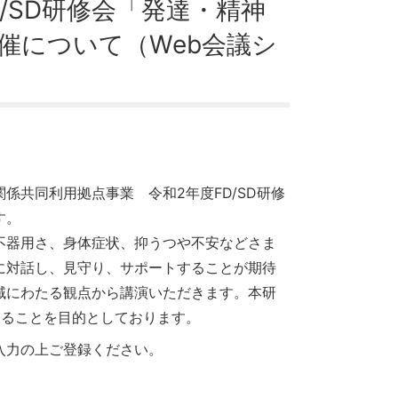
D/SD研修会「発達・精神
催について（Web会議シ
係共同利用拠点事業 令和2年度FD/SD研修
す。
不器用さ、身体症状、抑うつや不安などさま
に対話し、見守り、サポートすることが期待
域にわたる観点から講演いただきます。本研
することを目的としております。
入力の上ご登録ください。