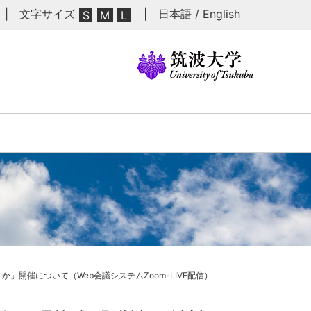
| 文字サイズ
|
日本語
/
English
S
M
L
」開催について（Web会議システムZoom-LIVE配信）