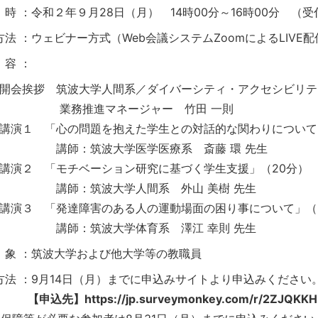
時 ：令和２年９月28日（月） 14時00分～16時00分 （受付
方法 ：ウェビナー方式（Web会議システムZoomによるLIVE配
容 ：
開会挨拶 筑波大学人間系／ダイバーシティ・アクセシビリテ
業務推進マネージャー 竹田 一則
講演１ 「心の問題を抱えた学生との対話的な関わりについて
講師：筑波大学医学医療系 斎藤 環 先生
講演２ 「モチベーション研究に基づく学生支援」（20分）
講師：筑波大学人間系 外山 美樹 先生
講演３ 「発達障害のある人の運動場面の困り事について」（
講師：筑波大学体育系 澤江 幸則 先生
象 ：筑波大学および他大学等の教職員
方法 ：9月14日（月）までに申込みサイトより申込みください
先】https://jp.surveymonkey.com/r/2ZJQKKH