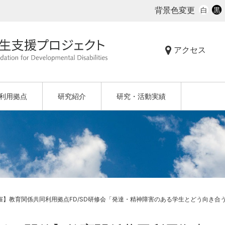
背景色変更
白
黒
アクセス
利用拠点
研究紹介
研究・活動実績
開催】教育関係共同利用拠点FD/SD研修会「発達・精神障害のある学生とどう向き合うか