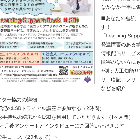
なかなか仕事に
■あなたの勉強
す！
「Learning Sup
発達障害のある
情報配信サービ
障害のない方に
※例：人工知能
リ、暗記アプリ
などを紹介
ニター協力の詳細
下記のLSBトライアル講座に参加する（2時間）
お手持ちの端末からLSBを利用していただきます（1ヶ月間）
1ヶ月後アンケートとインタビューにご回答いただきます
校生コース（20名まで）＞