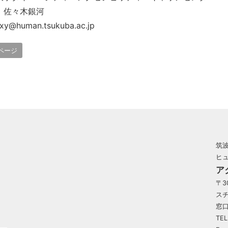
 佐々木銀河
axy@human.tsukuba.ac.jp
ページ
筑
ヒ
ア
〒3
ス
窓口
TEL