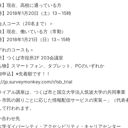
象】現在、高校に通っている方
】2018年1月20日（土）13～15時
会人コース（20名まで）＞
象】現在、働いている方（常勤）
】2018年1月21日（日）13～15時
ずれのコースも＞
所】つくば市役所2F 203会議室
ち物】スマートフォン、タブレット、PCのいずれか
加申込】※先着順です！！
://jp.surveymonkey.com/r/lsb_trial
ライアル講座は、つくば市と国立大学法人筑波大学の共同事業「つく
～市民の困りごとに応じた情報配信サービスの実装～」（代表者
して行われます。
い合わせ先
大学ダイバーシティ・アクセシビリティ・キャリアセンター