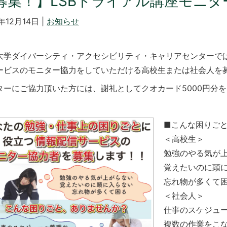
募集！】LSBトライアル講座モニ
年12月14日 |
お知らせ
大学ダイバーシティ・アクセシビリティ・キャリアセンターで
ービスのモニター協力をしていただける高校生または社会人を
ターにご協力頂いた方には、謝礼としてクオカード5000円分
■こんな困りご
＜高校生＞
勉強のやる気が
覚えたいのに頭
忘れ物が多くて
＜社会人＞
仕事のスケジュ
複数の作業をこ