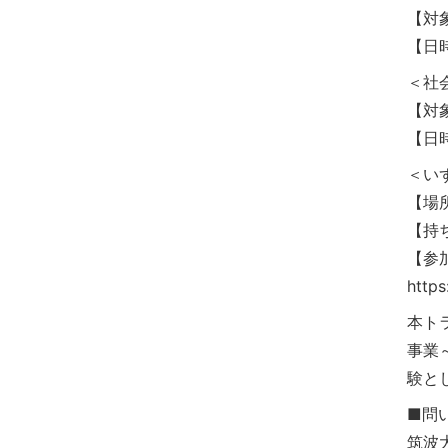
【対
【日時
＜社
【対
【日時
＜い
【場
【持
【参
https
本ト
事業
験と
■問
筑波