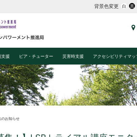
背景色変更
白
黒
別支援
ピア・チューター
災害時支援
アクセシビリティマッ
集のお知らせ