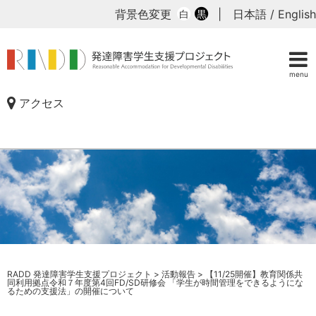
背景色変更
|
日本語
/
English
白
黒
menu
アクセス
RADD 発達障害学生支援プロジェクト
>
活動報告
>
【11/25開催】教育関係共
同利用拠点令和７年度第4回FD/SD研修会 「学生が時間管理をできるようにな
るための支援法」の開催について