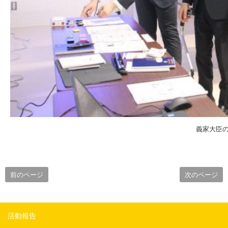
義家大臣
前のページ
次のページ
活動報告