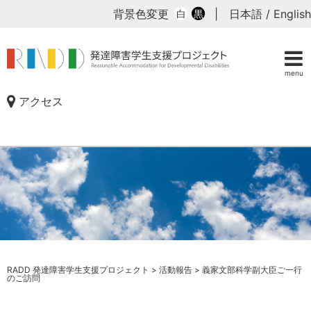
背景色変更
|
日本語
/
English
白
黒
menu
アクセス
RADD 発達障害学生支援プロジェクト
>
活動報告
>
義家文部科学副大臣ご一行
のご訪問