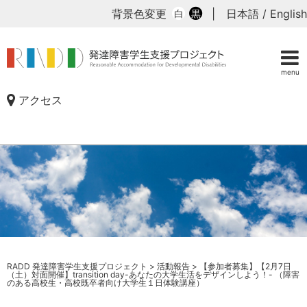
背景色変更
|
日本語
/
English
白
黒
menu
アクセス
RADD 発達障害学生支援プロジェクト
>
活動報告
>
【参加者募集】【2月7日
（土）対面開催】transition day-あなたの大学生活をデザインしよう！- （障害
のある高校生・高校既卒者向け大学生１日体験講座）