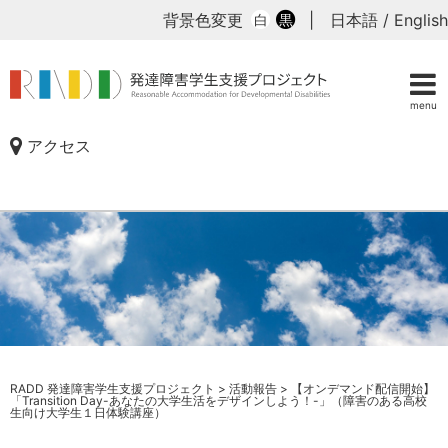
背景色変更
|
日本語
/
English
白
黒
menu
アクセス
RADD 発達障害学生支援プロジェクト
>
活動報告
>
【オンデマンド配信開始】
「Transition Day-あなたの大学生活をデザインしよう！-」（障害のある高校
生向け大学生１日体験講座）