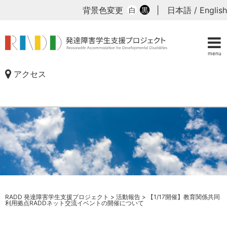
背景色変更
|
日本語
/
English
白
黒
menu
アクセス
RADD 発達障害学生支援プロジェクト
>
活動報告
>
【1/17開催】教育関係共同
利用拠点RADDネット交流イベントの開催について