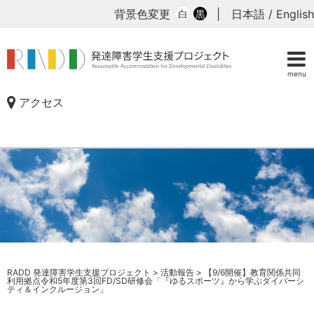
背景色変更
|
日本語
/
English
白
黒
menu
アクセス
RADD 発達障害学生支援プロジェクト
>
活動報告
>
【9/6開催】教育関係共同
利用拠点令和5年度第3回FD/SD研修会「『ゆるスポーツ』から学ぶダイバーシ
ティ＆インクルージョン」