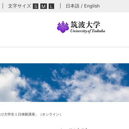
| 文字サイズ
|
日本語
/
English
S
M
L
者向け大学生１日体験講座」（オンライン）