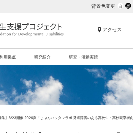
背景色変更
白
黒
アクセス
利用拠点
研究紹介
研究・活動実績
募集】8/23開催 2026夏「じぶんハッタツラボ 発達障害のある高校生・高校既卒