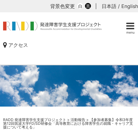
背景色変更
|
日本語
/
English
白
黒
menu
アクセス
RADD 発達障害学生支援プロジェクト
>
活動報告
>
【参加者募集】令和3年度
第12回筑波大学FD/SD研修会「高等教育における障害学生の就職・キャリア支
援について考える」