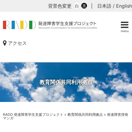
背景色変更
|
日本語
/
English
白
黒
menu
アクセス
教育関係共同利用拠点
RADD 発達障害学生支援プロジェクト
>
教育関係共同利用拠点
>
発達障害啓発
マンガ