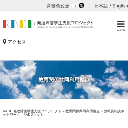
背景色変更
|
日本語
/
English
白
黒
menu
アクセス
教育関係共同利用拠点
RADD 発達障害学生支援プロジェクト
>
教育関係共同利用拠点
>
教職員相談ネ
ットワーク「RADDネット」