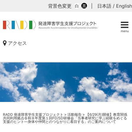
背景色変更
|
日本語
/
English
白
黒
menu
アクセス
RADD 発達障害学生支援プロジェクト
>
活動報告
>
【6/29(月)開催】教育関係
共同利用拠点令和８年度第１回FD/SD研修会「当事者研究に学ぶ経験をめぐる
支援のヒント―身体や仲間とのつながりに着目する」のご案内について