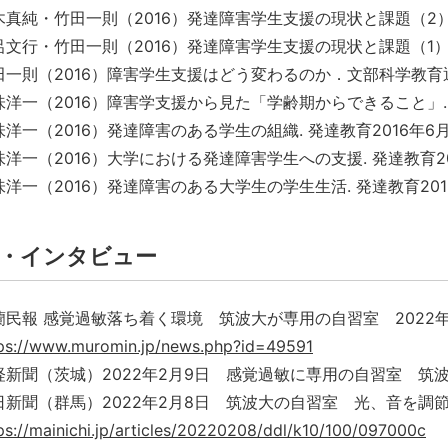
木真純・竹田一則（2016）発達障害学生支援の現状と課題（2
呂文行・竹田一則（2016）発達障害学生支援の現状と課題（1
田一則（2016）障害学生支援はどう変わるのか．文部科学教育
味洋一（2016）障害学支援から見た「学齢期からできること」. 発達教
洋一（2016）発達障害のある学生の組織. 発達教育2016年6月号,
洋一（2016）大学における発達障害学生への支援. 発達教育2016
洋一（2016）発達障害のある大学生の学生生活. 発達教育2016年4
・インタビュー
蘭民報 感覚過敏落ち着く環境 筑波大が専用の自習室 2022年
ps://www.muromin.jp/news.php?id=49591
経新聞（茨城）2022年2月9日 感覚過敏に専用の自習室 筑
日新聞（群馬）2022年2月8日 筑波大の自習室 光、音を調
ps://mainichi.jp/articles/20220208/ddl/k10/100/097000c