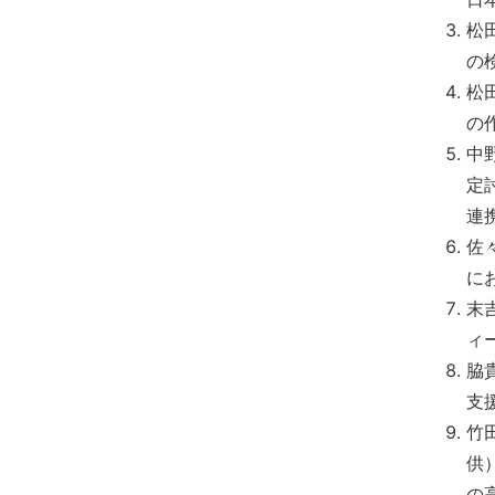
松
の
松
の
中
定
連
佐
に
末
ィ
脇
支
竹
供
の