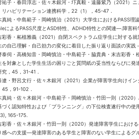
村祐子・春田淳志・佐々木銀河・圷真毅・遠藤紫乃（2021）
．リハビリテーション連携科学，22（1），45-47．
木真純・中島範子・岡崎慎治（2021）大学生におけるPASS理論に
aleによるPASS尺度とASD特性、ADHD特性との関連―.障害科学研究,
吉彩香・柘植雅義（2021）自閉スペクトラム症学生に対する
生の自己理解・自己効力の変化に着目した振り返り面談の実践－．
野泰伺・高橋知音・岡崎慎治・中島範子・脇貴典・末吉彩香・松
生を対象とした学生生活の困りごと質問紙の妥当性ならびに発
究，45，31-41．
科遼・野呂文行・佐々木銀河（2021）企業が障害学生向けイ
45，91-102．
木真純・佐々木銀河・中島範子・岡崎慎治・竹田一則（2020）A
基づく認知特性および「プランニング」の下位検査遂行中の使用
3), 165-175.
吉彩香・佐々木銀河・竹田一則（2020）発達障害学生におけ
り感への支援―発達障害のある学生と障害のない学生によるグ