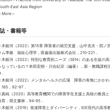
South-East Asia Region
～More～
誌・書籍等
々木銀河（2022）第15章 障害者の就労支援．山中克夫・四
ラム準拠 福祉心理学，医歯薬出版株式会社，210-221．
々木銀河（2022）特別な教育的ニーズ（SEN）のある生徒の
うなっているの？米田宏樹・川合紀宗（編著），新・教職課程演
9．
々木銀河（2022）メンタルヘルスの広場 障害の有無にかか
185，92-97．
木真純（2020）高等教育機関での障害学生支援と高校の教員と
教育．萌文書林．94-95．
々木銀河（2019）発達障害とダイバーシティ．IDE現代の高等教育