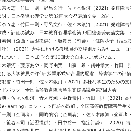
田奈々恵・竹田一則・野呂文行・佐々木銀河（2021）発達障
検討．日本発達心理学会第32回大会発表論文集，284．
田奈々恵・竹田一則・野呂文行・佐々木銀河（2021）発達障
作成・評価の試み．日本教育心理学会第63回総会発表論文集，3
野泰伺（企画・話題提供）・脇貴典（司会）・住岡恭子（話題
討論）（2021）大学における教職員の立場別からみたニュー
携について．日本LD学会第30回大会自主シンポジウム．
々木銀河・藤原あや・岡野由実・山森一希・鶴井孝大・竹田一則
おける大学教員の評価−授業形式や合理的配慮、障害学生の評価
吉彩香・竹田一則・佐々木銀河（2021）多様な学生のための
ードバック，全国高等教育障害学生支援協議会第7回大会
貴典・佐々木銀河・青木真純・中野泰伺・竹田一則（2021）
援e-learning」コンテンツ配信の取組，全国高等教育障害学
田一則（企画者）・岡崎慎治（企画者）・佐々木銀河（企画者
）・笹谷幸司（話題提供）・田中裕一（指定討論）（2020）
高大連携と情報共有―．日本特殊教育学会第58回大会研究委員