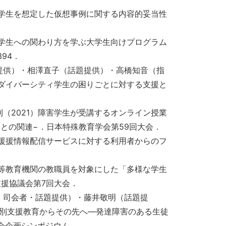
害学生を想定した仮想事例に関する内容的妥当性
害学生への関わり方を学ぶ大学生向けプログラム
94．
提供）・相澤直子（話題提供）・高橋知音（指
ロダイバーシティ学生の困りごとに対する支援と
（2021）障害学生が受講するオンライン授業
との関連−．日本特殊教育学会第59回大会．
支援援情報配信サービスに対する利用者からのフ
高等教育機関の教職員を対象にした「多様な学生
生支援協議会第7回大会．
・司会者・話題提供）・藤井敬明（話題提
特別支援教育からその先へ―発達障害のある生徒
会企画シンポジウム．