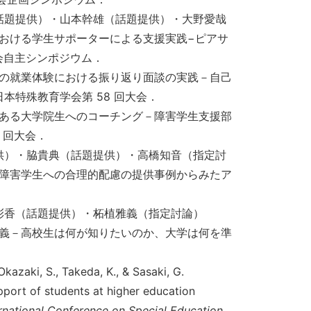
話題提供）・山本幹雄（話題提供）・大野愛哉
における学生サポーターによる支援実践−ピアサ
会自主シンポジウム．
生の就業体験における振り返り面談の実践－自己
特殊教育学会第 58 回大会．
のある大学院生へのコーチング－障害学生支援部
 回大会．
供）・脇貴典（話題提供）・高橋知音（指定討
達障害学生への合理的配慮の提供事例からみたア
．
彩香（話題提供）・柘植雅義（指定討論）
意義－高校生は何が知りたいのか、大学は何を準
Okazaki, S., Takeda, K., & Sasaki, G.
rt of students at higher education
ernational Conference on Special Education