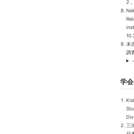
2，
Nak
Rel
ins
10
末
調
学会
Kis
Stu
Div
三
日