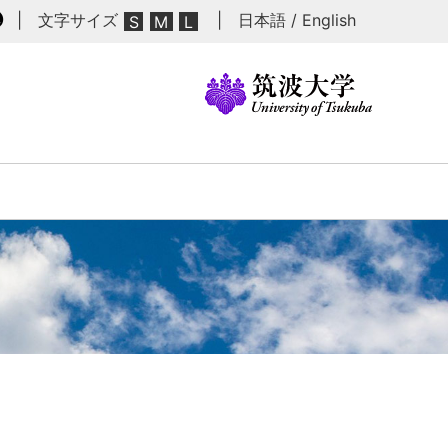
| 文字サイズ
|
日本語
/
English
黒
S
M
L