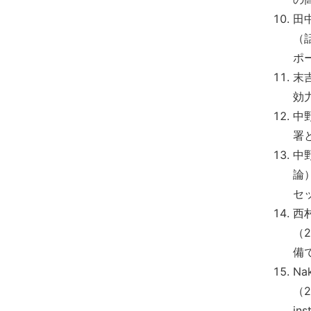
田
（
ポ
末
効
中
署
中
論
セ
西
（
備
Nak
（20
ins