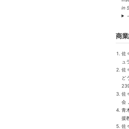
in 
商業
佐
ュ
佐
ど
23
佐
会，
青
援
佐