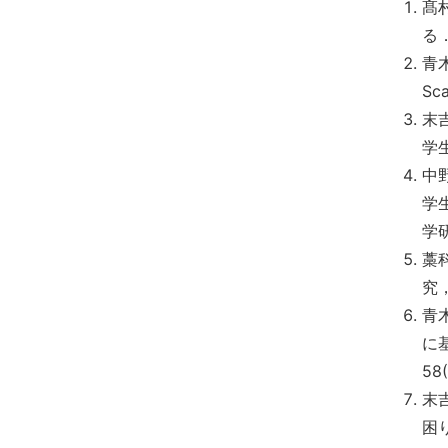
髙
る
青
Sc
末
学
中
学
学研
藁
究，
青
に
58(
末
困