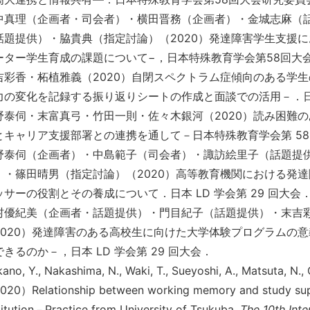
中真理（企画者・司会者）・横田晋務（企画者）・金城志麻（
話題提供）・脇貴典（指定討論）（2020）発達障害学生支援
ーター学生育成の課題について−，日本特殊教育学会第58回大
吉彩香・柘植雅義（2020）自閉スペクトラム症傾向のある学
力の変化を記録する振り返りシートの作成と面談での活用－．日本
野泰伺・末富真弓・竹田一則・佐々木銀河（2020）読み困難
とキャリア支援部署との連携を通して－日本特殊教育学会第 58
野泰伺（企画者）・中島範子（司会者）・諏訪絵里子（話題提
）・篠田晴男（指定討論）（2020）高等教育機関における発
ッサーの役割とその養成について．日本 LD 学会第 29 回大会
村優紀美（企画者・話題提供）・門目紀子（話題提供）・末吉
2020）発達障害のある高校生に向けた大学体験プログラムの
できるのか－，日本 LD 学会第 29 回大会．
ano, Y., Nakashima, N., Waki, T., Sueyoshi, A., Matsuta, N., 
20）Relationship between working memory and study suppo
titution－Practice from University of Tsukuba.
The 10th Int