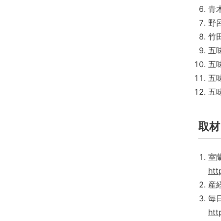
青
野
竹
五
五味
五味
五味
取材
室
htt
産
毎
htt