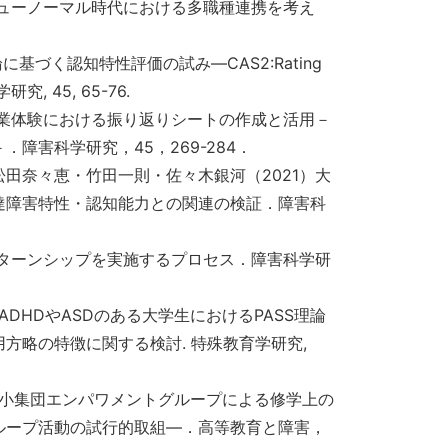
ニューノーマル時代における多職種連携を考え
基づく認知特性評価の試み―CAS2:Rating
 45, 65-76.
就業体験における振り返りシートの作成と活用－
障害科学研究，45，269-284．
田奈々恵・竹田一則・佐々木銀河（2021）大
達障害特性・認知能力との関連の検証．障害科
ンターンシップを実施するプロセス．障害科学研
DHDやASDのある大学生におけるPASS理論
方略の特徴に関する検討. 特殊教育学研究,
る小集団エンパワメントグループによる修学上の
ループ活動の試行的取組―．高等教育と障害，