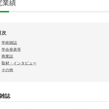
究業績
目次
学術雑誌
学会発表等
商業誌
取材・インタビュー
その他
雑誌