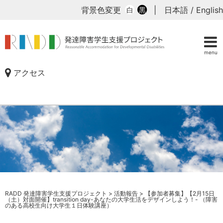
背景色変更
|
日本語
/
English
白
黒
menu
アクセス
RADD 発達障害学生支援プロジェクト
>
活動報告
>
【参加者募集】【2月15日
（土）対面開催】transition day-あなたの大学生活をデザインしよう！- （障害
のある高校生向け大学生１日体験講座）