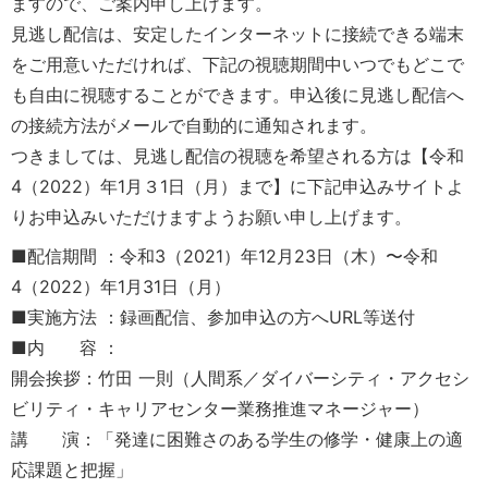
ますので、ご案内申し上げます。
見逃し配信は、安定したインターネットに接続できる端末
をご用意いただければ、下記の視聴期間中いつでもどこで
も自由に視聴することができます。申込後に見逃し配信へ
の接続方法がメールで自動的に通知されます。
つきましては、見逃し配信の視聴を希望される方は【令和
4（2022）年1月３1日（月）まで】に下記申込みサイトよ
りお申込みいただけますようお願い申し上げます。
■配信期間 ：令和3（2021）年12月23日（木）〜令和
4（2022）年1月31日（月）
■実施方法 ：録画配信、参加申込の方へURL等送付
■内 容 ：
開会挨拶：竹田 一則（人間系／ダイバーシティ・アクセシ
ビリティ・キャリアセンター業務推進マネージャー）
講 演：「発達に困難さのある学生の修学・健康上の適
応課題と把握」