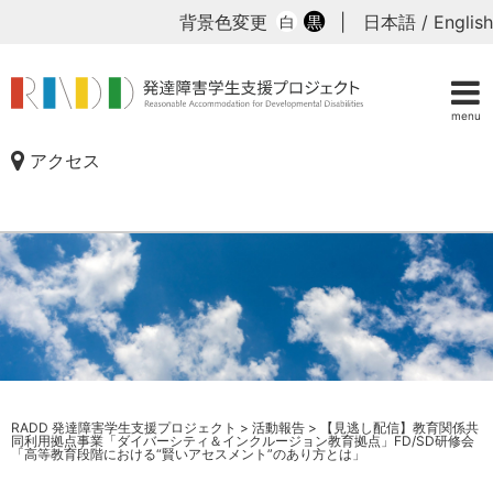
背景色変更
|
日本語
/
English
白
黒
menu
アクセス
RADD 発達障害学生支援プロジェクト
>
活動報告
>
【見逃し配信】教育関係共
同利用拠点事業「ダイバーシティ＆インクルージョン教育拠点」FD/SD研修会
「高等教育段階における“賢いアセスメント”のあり方とは」