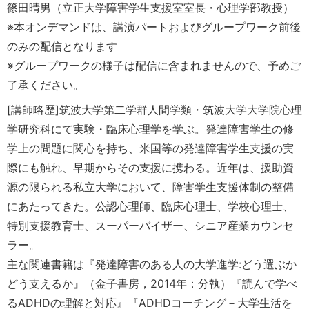
篠田晴男（立正大学障害学生支援室室長・心理学部教授）
※本オンデマンドは、講演パートおよびグループワーク前後
のみの配信となります
※グループワークの様子は配信に含まれませんので、予めご
了承ください。
[講師略歴]筑波大学第二学群人間学類・筑波大学大学院心理
学研究科にて実験・臨床心理学を学ぶ。発達障害学生の修
学上の問題に関心を持ち、米国等の発達障害学生支援の実
際にも触れ、早期からその支援に携わる。近年は、援助資
源の限られる私立大学において、障害学生支援体制の整備
にあたってきた。公認心理師、臨床心理士、学校心理士、
特別支援教育士、スーパーバイザー、シニア産業カウンセ
ラー。
主な関連書籍は『発達障害のある人の大学進学:どう選ぶか
どう支えるか』（金子書房，2014年：分執）『読んで学べ
るADHDの理解と対応』『ADHDコーチング－大学生活を