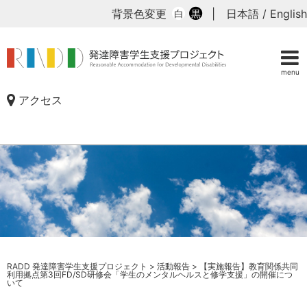
背景色変更
|
日本語
/
English
白
黒
menu
アクセス
RADD 発達障害学生支援プロジェクト
>
活動報告
>
【実施報告】教育関係共同
利用拠点第3回FD/SD研修会「学生のメンタルヘルスと修学支援」の開催につ
いて