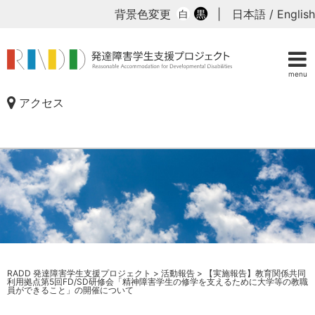
背景色変更
|
日本語
/
English
白
黒
menu
アクセス
RADD 発達障害学生支援プロジェクト
>
活動報告
>
【実施報告】教育関係共同
利用拠点第5回FD/SD研修会「精神障害学生の修学を支えるために大学等の教職
員ができること」の開催について