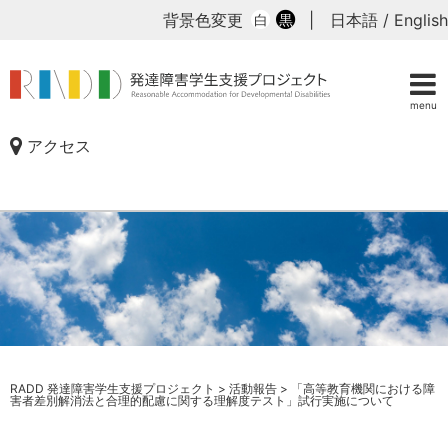
背景色変更
|
日本語
/
English
白
黒
menu
アクセス
RADD 発達障害学生支援プロジェクト
>
活動報告
>
「高等教育機関における障
害者差別解消法と合理的配慮に関する理解度テスト」試行実施について