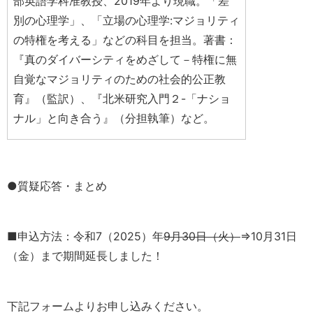
部英語学科准教授、2019年より現職。「差
別の心理学」、「立場の心理学:マジョリティ
の特権を考える」などの科目を担当。著書：
『真のダイバーシティをめざして－特権に無
自覚なマジョリティのための社会的公正教
育』（監訳）、『北米研究入門２-「ナショ
ナル」と向き合う』（分担執筆）など。
●質疑応答・まとめ
■申込方法：令和7（2025）年
9月30日（火）
⇒10月31日
（金）
まで期間延長しました！
下記フォームよりお申し込みください。