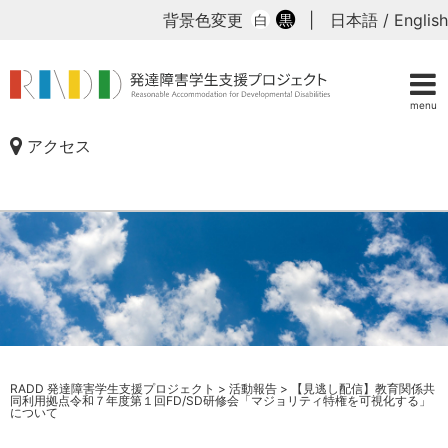
背景色変更
|
日本語
/
English
白
黒
menu
アクセス
RADD 発達障害学生支援プロジェクト
>
活動報告
>
【見逃し配信】教育関係共
同利用拠点令和７年度第１回FD/SD研修会「マジョリティ特権を可視化する」
について