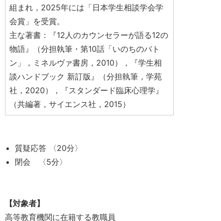
組まれ，2025年には「日本学生相談学会学
会賞」を受賞。
主な著書：『12人のカウンセラーが語る12の
物語』（分担執筆・第10話「いのちのバト
ン」，ミネルヴァ書房，2010），『学生相
談ハンドブック 新訂版』（分担執筆，学苑
社，2020），『スタンダード臨床心理学』
（共編著，サイエンス社，2015）
質疑応答 〈20分〉
閉会 〈5分〉
【対象者】
高等教育機関に在籍する教職員