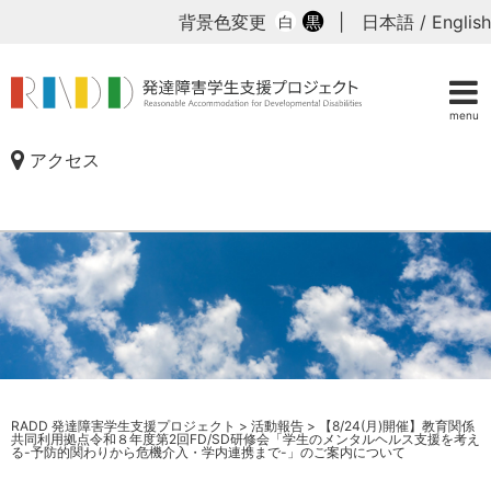
背景色変更
|
日本語
/
English
白
黒
menu
アクセス
RADD 発達障害学生支援プロジェクト
>
活動報告
>
【8/24(月)開催】教育関係
共同利用拠点令和８年度第2回FD/SD研修会「学生のメンタルヘルス支援を考え
る-予防的関わりから危機介入・学内連携まで-」のご案内について