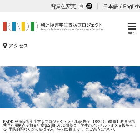
背景色変更
|
日本語
/
English
白
黒
menu
アクセス
RADD 発達障害学生支援プロジェクト
>
活動報告
>
【8/24(月)開催】教育関係
共同利用拠点令和８年度第2回FD/SD研修会「学生のメンタルヘルス支援を考え
る-予防的関わりから危機介入・学内連携まで-」のご案内について