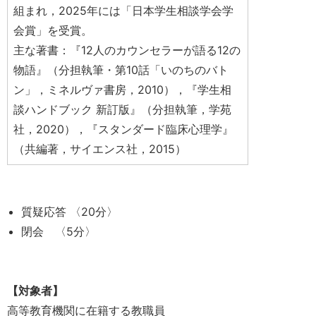
組まれ，2025年には「日本学生相談学会学
会賞」を受賞。
主な著書：『12人のカウンセラーが語る12の
物語』（分担執筆・第10話「いのちのバト
ン」，ミネルヴァ書房，2010），『学生相
談ハンドブック 新訂版』（分担執筆，学苑
社，2020），『スタンダード臨床心理学』
（共編著，サイエンス社，2015）
質疑応答 〈20分〉
閉会 〈5分〉
【対象者】
高等教育機関に在籍する教職員