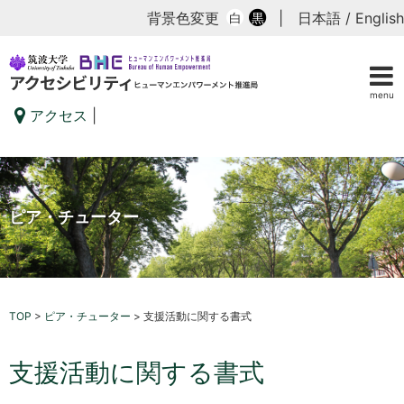
背景色変更
|
日本語
/
English
白
黒
menu
アクセス
|
ピア・チューター
TOP
>
ピア・チューター
>
支援活動に関する書式
支援活動に関する書式