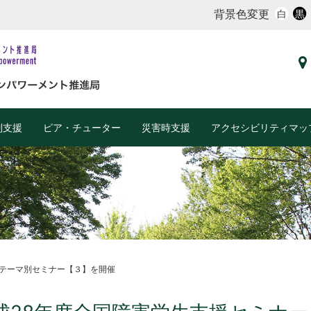
背景色変更
白
黒
別支援
ピア・チューター
災害時支援
アクセシビリティマッ
門テーマ別セミナー【３】を開催