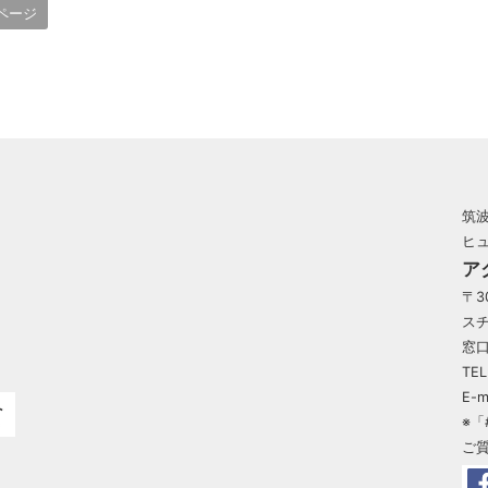
ページ
筑
ヒ
ア
〒3
ス
窓口
TEL
E-m
※
ご