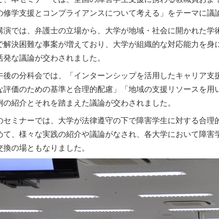
の修学支援とコンプライアンスについて考える」をテーマに議
講演では、弁護士の立場から、大学が地域・社会に開かれた学
で解決困難な事案が増えており、大学が組織的な対応能力を身
活発な議論が交わされました。
午後の分科会では、「インターンシップを活用したキャリア支
な評価のための基準と合理的配慮」「地域の支援リソースを用
例の紹介とそれを踏まえた議論が交わされました。
のセミナーでは、大学が法律遵守の下で障害学生に対する合理
めて、様々な実践の紹介や議論がなされ、各大学において障害
交換の場ともなりました。