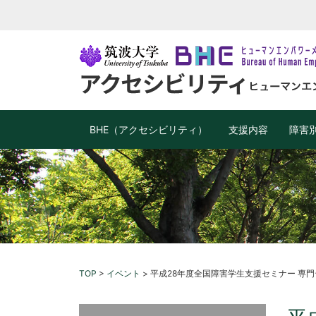
BHE（アクセシビリティ）
支援内容
障害
TOP
>
イベント
>
平成28年度全国障害学生支援セミナー 専