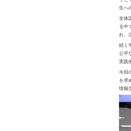
生へ
全体
る中
れ、
続く
公平
実践
今回
を求
情報