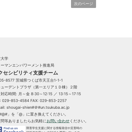
次のページ
波大学
ューマンエンパワーメント推進局
クセシビリティ支援チーム
05-8577 茨城県つくば市天王台1-1-1
チューデントプラザ（第一エリア１Ｄ棟）２階
対応時間: 月～金 8:30～12:15 ／ 13:15～17:15
: 029-853-4584 FAX: 029-853-2257
ail: shougai-shien#＠#un.tsukuba.ac.jp
「#@#」を「@」に置き換えてください。
質問等ありましたらお気軽に
お問い合わせ
ください。
障害学生支援に関する情報発信や災害時の