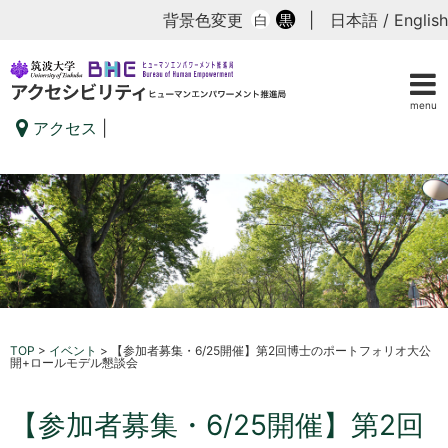
背景色変更
|
日本語
/
English
白
黒
menu
アクセス
|
TOP
>
イベント
>
【参加者募集・6/25開催】第2回博士のポートフォリオ大公
開+ロールモデル懇談会
【参加者募集・6/25開催】第2回