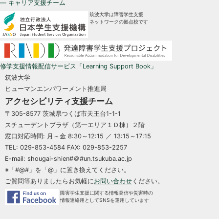
— キャリア支援チーム
筑波大学は障害学生支援
ネットワークの拠点校です
修学支援情報配信サービス「Learning Support Book」
筑波大学
ヒューマンエンパワーメント推進局
アクセシビリティ支援チーム
〒305-8577 茨城県つくば市天王台1-1-1
スチューデントプラザ（第一エリア１Ｄ棟）２階
窓口対応時間: 月～金 8:30～12:15 ／ 13:15～17:15
TEL: 029-853-4584 FAX: 029-853-2257
E-mail: shougai-shien#＠#un.tsukuba.ac.jp
※「#@#」を「@」に置き換えてください。
ご質問等ありましたらお気軽に
お問い合わせ
ください。
障害学生支援に関する情報発信や災害時の
情報連絡用としてSNSを運用しています