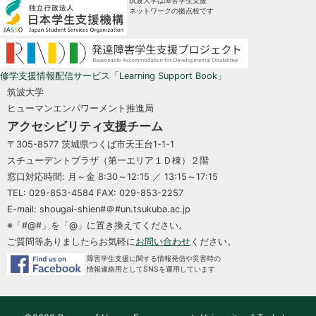
筑波大学は障害学生支援
ネットワークの拠点校です
修学支援情報配信サービス「Learning Support Book」
筑波大学
ヒューマンエンパワーメント推進局
アクセシビリティ支援チーム
〒305-8577 茨城県つくば市天王台1-1-1
スチューデントプラザ（第一エリア１Ｄ棟）２階
窓口対応時間: 月～金 8:30～12:15 ／ 13:15～17:15
TEL: 029-853-4584 FAX: 029-853-2257
E-mail: shougai-shien#＠#un.tsukuba.ac.jp
※「#@#」を「@」に置き換えてください。
ご質問等ありましたらお気軽に
お問い合わせ
ください。
障害学生支援に関する情報発信や災害時の
情報連絡用としてSNSを運用しています