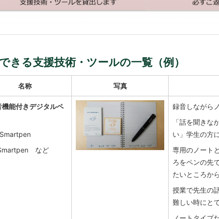
できる支援技術・ツールの一覧（例）
名称
写真
音機能付きデジタルペ
録音しながら
「話を聞きな
 Smartpen
い」学生の方
Smartpen など
専用のノート
ろをペンの先で
たいところから
授業で先生の
難しい時にと
ノートタイプ