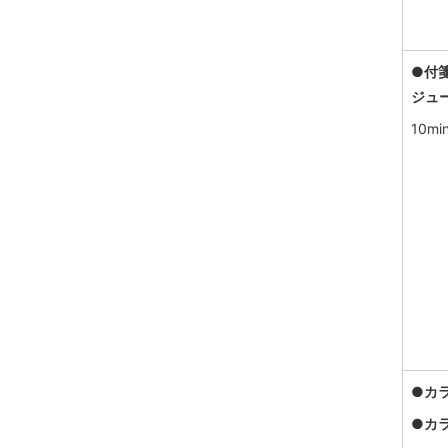
●付
ジュ
10m
●
カ
●カ