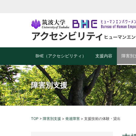
BHE（アクセシビリティ）
支援内容
障害別
障害別支援
TOP
>
障害別支援
>
発達障害
>
支援技術の体験・貸出