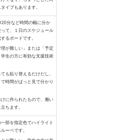
んタイプもあります。
、120分など時間の幅に分か
使って、１日のスケジュール
成するボードです。
管理が難しい」または「予定
」学生の方に有効な支援技術
っても貼り替えるだけだし、
さで時間がぱっと見で分かり
向けに作られたもので、働い
に立ちます。
の一部を指定色でハイライト
るルーペです。