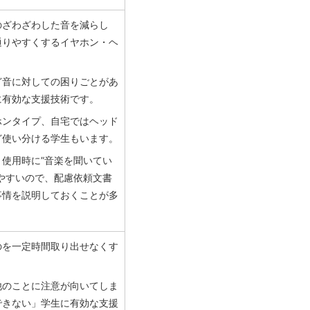
のざわざわした音を減らし
通りやすくするイヤホン・ヘ
。
ど音に対しての困りごとがあ
に有効な支援技術です。
ホンタイプ、自宅ではヘッド
ど使い分ける学生もいます。
使用時に”音楽を聞いてい
やすいので、配慮依頼文書
事情を説明しておくことが多
のを一定時間取り出せなくす
。
他のことに注意が向いてしま
できない」学生に有効な支援