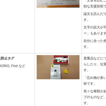
「文章を読む
効な支援技術
論文を読んだ
す。
文字の拡大が
ー」もありま
自分に合った
す。
失防止タグ
貴重品などに
らしたり、位
ORIO, Find など
す。
「忘れ物が多
術です。
色々な種類が
プのものなど
す。