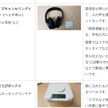
イズキャンセリングイ
環境音や周り
ン（ヘッドホン）
て、人の声を
ッドホンです
タル耳栓 など
「聴覚過敏な
る」学生の方
授業ではイヤ
ホンタイプな
何も伝えないと
る”と誤解され
などで教員に
いです。
ほうびボックス
箱に入れたも
るツールです
ムロッキングコンテナ
「スマホなど
い作業に集中