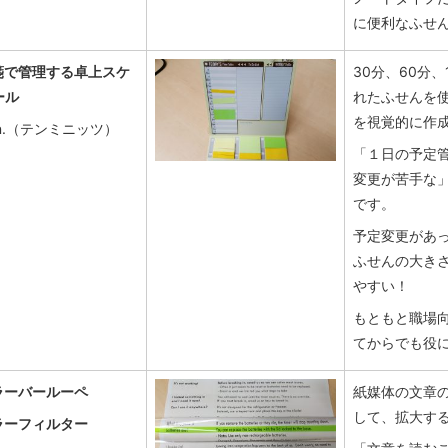
に便利なふせ
箋で管理する卓上スケ
30分、60分
ール
れたふせんを
を視覚的に作
in.（テンミニッツ）
「１日の予定
変更が苦手な
です。
予定変更があ
ふせんの大き
やすい！
もともと職場
てからでも役
ラーバールーペ
紙媒体の文章
して、拡大す
ラーフィルター