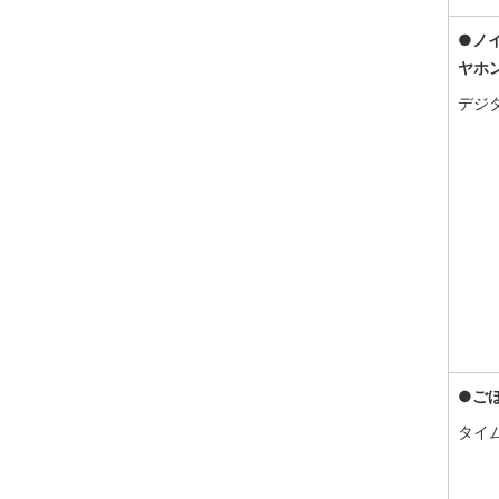
●ノ
ヤホ
デジ
●ご
タイ