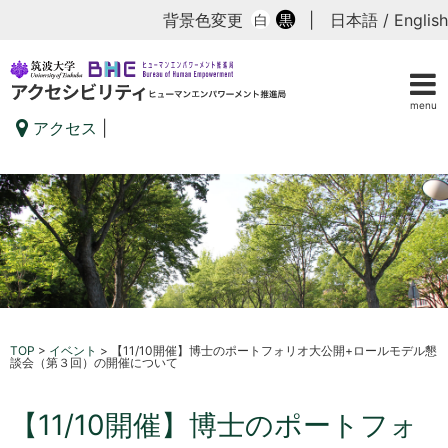
背景色変更
|
日本語
/
English
白
黒
menu
アクセス
|
TOP
>
イベント
>
【11/10開催】博士のポートフォリオ大公開+ロールモデル懇
談会（第３回）の開催について
【11/10開催】博士のポートフォ