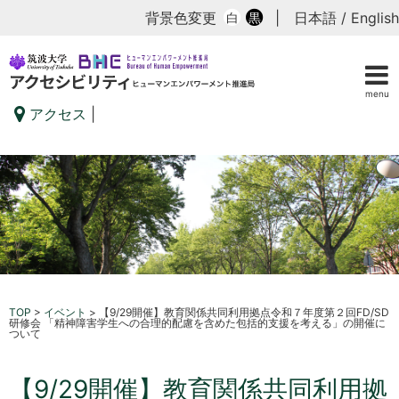
背景色変更
|
日本語
/
English
白
黒
menu
アクセス
|
TOP
>
イベント
>
【9/29開催】教育関係共同利用拠点令和７年度第２回FD/SD
研修会 「精神障害学生への合理的配慮を含めた包括的支援を考える」の開催に
ついて
【9/29開催】教育関係共同利用拠