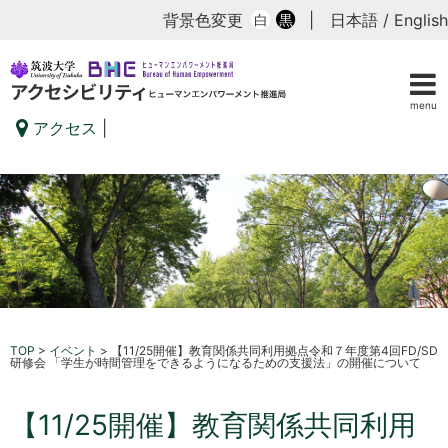
背景色変更
|
日本語
/
English
白
黒
menu
アクセス
|
TOP
>
イベント
>
【11/25開催】教育関係共同利用拠点令和７年度第4回FD/SD
研修会 「学生が時間管理をできるようになるための支援法」の開催について
【11/25開催】教育関係共同利用