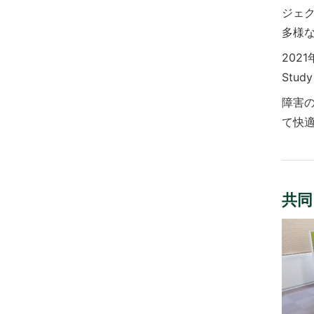
ジェク
多様
202
Stu
障害
て快
共同