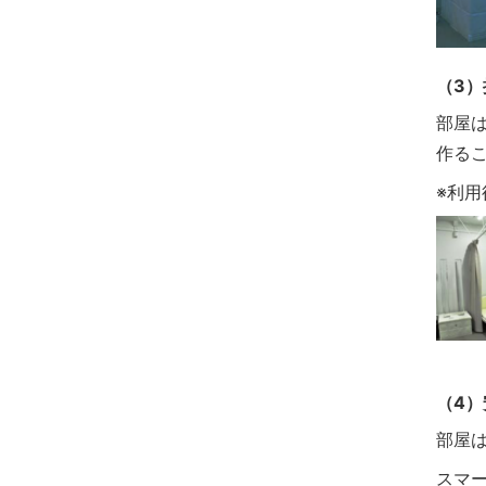
（3
部屋
作る
※利
（4
部屋
スマ