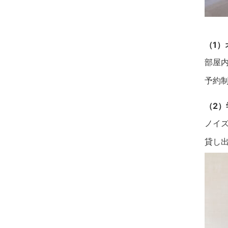
（1
部屋
予約
（2）
ノイ
貸し