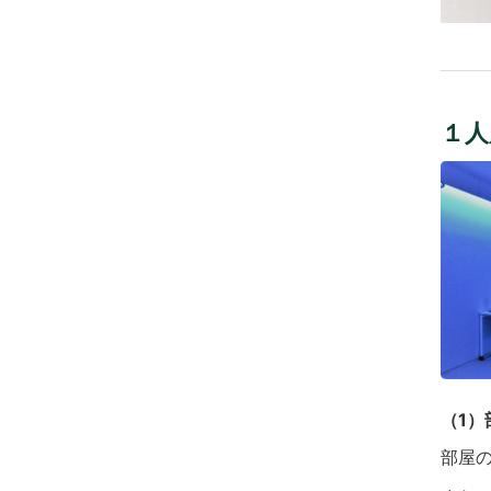
１人
（1
部屋