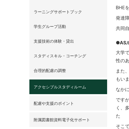
BH
ラーニングサポートブック
発達
学生グループ活動
共同自
支援技術の体験・貸出
●AS
大学
スタディスキル・コーチング
性の
合理的配慮の調整
また
もい
アクセシブルスタディルーム
なか
です
配慮や支援のポイント
く、
た
附属図書館資料電子化サポート
そこ