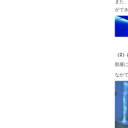
また、
がで
（2
部屋
なか