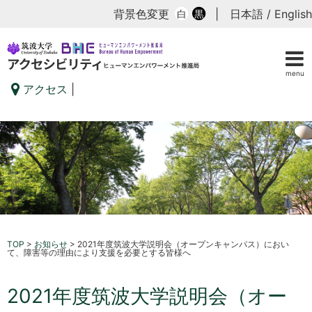
背景色変更
|
日本語
/
English
白
黒
menu
アクセス
|
TOP
>
お知らせ
>
2021年度筑波大学説明会（オープンキャンパス）におい
て、障害等の理由により支援を必要とする皆様へ
2021年度筑波大学説明会（オー