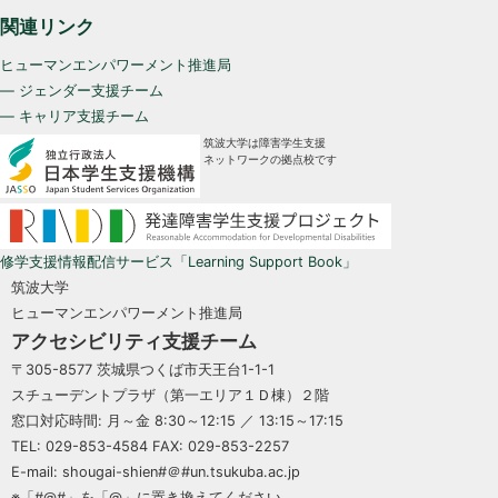
関連リンク
ヒューマンエンパワーメント推進局
— ジェンダー支援チーム
— キャリア支援チーム
筑波大学は障害学生支援
ネットワークの拠点校です
修学支援情報配信サービス「Learning Support Book」
筑波大学
ヒューマンエンパワーメント推進局
アクセシビリティ支援チーム
〒305-8577 茨城県つくば市天王台1-1-1
スチューデントプラザ（第一エリア１Ｄ棟）２階
窓口対応時間: 月～金 8:30～12:15 ／ 13:15～17:15
TEL: 029-853-4584 FAX: 029-853-2257
E-mail: shougai-shien#＠#un.tsukuba.ac.jp
※「#@#」を「@」に置き換えてください。