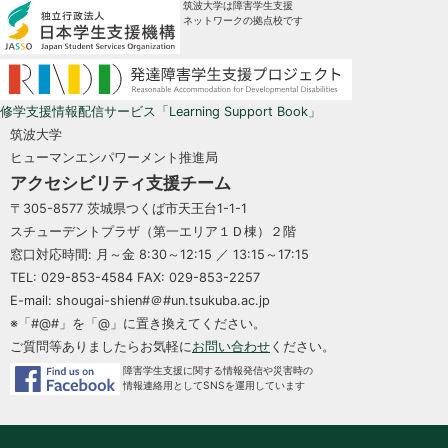
筑波大学は障害学生支援
ネットワークの拠点校です
修学支援情報配信サービス「Learning Support Book」
筑波大学
ヒューマンエンパワーメント推進局
アクセシビリティ支援チーム
〒305-8577 茨城県つくば市天王台1-1-1
スチューデントプラザ（第一エリア１Ｄ棟）２階
窓口対応時間: 月～金 8:30～12:15 ／ 13:15～17:15
TEL: 029-853-4584 FAX: 029-853-2257
E-mail: shougai-shien#＠#un.tsukuba.ac.jp
※「#@#」を「@」に置き換えてください。
ご質問等ありましたらお気軽に
お問い合わせ
ください。
障害学生支援に関する情報発信や災害時の
情報連絡用としてSNSを運用しています