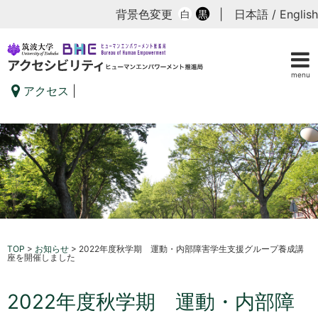
背景色変更
|
日本語
/
English
白
黒
menu
アクセス
|
TOP
>
お知らせ
>
2022年度秋学期 運動・内部障害学生支援グループ養成講
座を開催しました
2022年度秋学期 運動・内部障