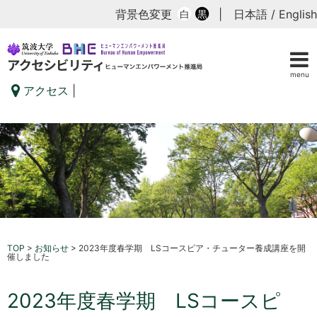
背景色変更
|
日本語
/
English
白
黒
menu
アクセス
|
TOP
>
お知らせ
>
2023年度春学期 LSコースピア・チューター養成講座を開
催しました
2023年度春学期 LSコースピ