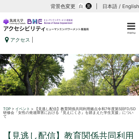
背景色変更
|
日本語
/
English
白
黒
menu
アクセス
|
TOP
>
イベント
>
【見逃し配信】教育関係共同利用拠点令和7年度第5回FD/SD
研修会「女性の発達障害における『見えにくさ』を踏まえた学生支援」につい
て
【見逃し配信】教育関係共同利用