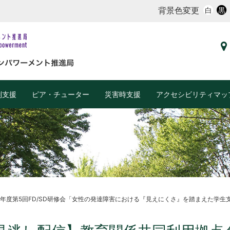
背景色変更
白
黒
別支援
ピア・チューター
災害時支援
アクセシビリティマッ
年度第5回FD/SD研修会「女性の発達障害における『見えにくさ』を踏まえた学生