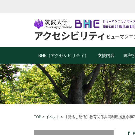
BHE（アクセシビリティ）
支援内容
障害
TOP
>
イベント
>
【見逃し配信】教育関係共同利用拠点令和7