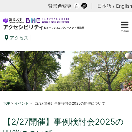
背景色変更
|
日本語
/
English
白
黒
menu
アクセス
|
TOP
>
イベント
>
【2/27開催】事例検討会2025の開催について
【2/27開催】事例検討会2025の