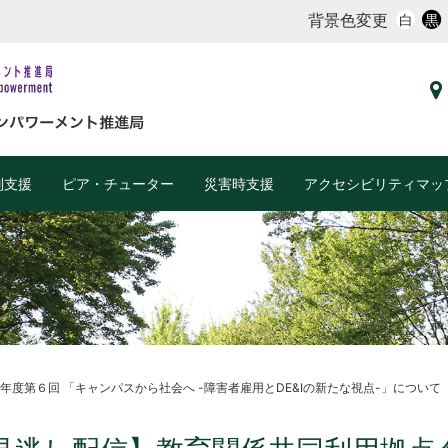
背景色変更
白
黒
別支援
ピア・チューター
災害時支援
アクセシビリティマッ
度第６回 「キャンパスから社会へ -障害者雇用とDE&Iの新たな視点-」について