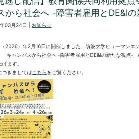
見逃し配信】教育関係共同利用拠点令
スから社会へ -障害者雇用とDE&I
6年03月24日 |
お知らせ
8（2026）年2月16日に開催しました、筑波大学ヒューマン
回 「キャンパスから社会へ -障害者雇用とDE&Iの新たな視点
上げます。
につきましては
こちら
をご覧ください。