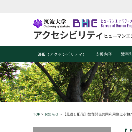
BHE（アクセシビリティ）
支援内容
障害
TOP
>
お知らせ
>
【見逃し配信】教育関係共同利用拠点令和7年