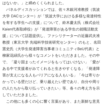
はないか。」と締めくくられました。
パネルディスカッションでは、佐々木銀河准教授（筑波
大学 DACセンター）が「筑波大学における多様な発達特性
を有する学生への支援」について、鈴木慶太氏（株式会社
Kaien代表取締役）が「発達障害がある学生の就職活動支
援」について話題提供し、ファシリテーターの近藤武夫准
教授（東京大学 先端科学技術研究センター）のもと、名田
憲史氏（大学生発達障害当事者コミュニティBeU代表）と
柳家花緑氏から様々なコメントをいただきました。その中
で、「凝り固まったイメージをもってはいけない」「愛が
ある中で支援者がみてくれると生きやすくなる」「発達障
害が支えになる人もバリアになる人もいる」「今は寄りか
かっている壁だけど、乗り越えたい壁であり、自分や周り
の人たちから取り払っていきたい」等、各々の考え方を示
していただきました。
この他にも多くの心に響く言葉があり、また新鮮な意見