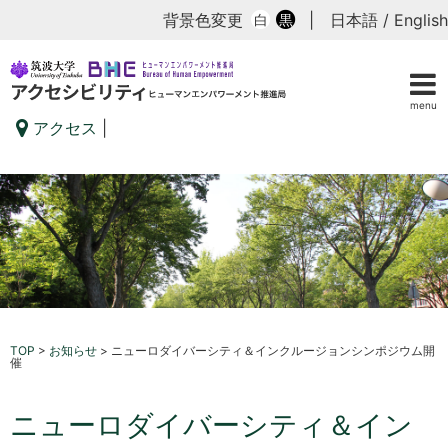
背景色変更
|
日本語
/
English
白
黒
menu
アクセス
|
TOP
>
お知らせ
>
ニューロダイバーシティ＆インクルージョンシンポジウム開
催
ニューロダイバーシティ＆イン