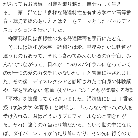
があってもお陰様！困難を乗り越え、自分らしく生き
る」、第二部では「多様な発達特性を有する学生の高等教
育・就労支援のあり方とは？」をテーマとしたパネルディ
スカッションを行いました。
柳家花緑氏は多様性のある発達障害を宇宙にたとえ、
「そこには調和が大事。調和とは愛。彗星みたいに軌道が
違うものもあって、それも含めてみんないるのが宇宙、み
んなでつながって、日本が一つのスパイラルになっていく
のが一つの愛のカタチじゃないか。」と冒頭に話されまし
た。その後、ディスレクシアと診断されたご自身の体験談
や、字を読めない“無筆（むひつ）”の子どもが登場する落語
『平林』を披露してくださいました。講演後には山口 香教
授（筑波大学 体育系）と対談し、「みんながすべての人を
受け入れる。君はどういうプロフィールなのと聞きたが
る。それは違うのが当たり前だから。という世の中になれ
ば、ダイバーシティが当たり前になり、その先に行くので