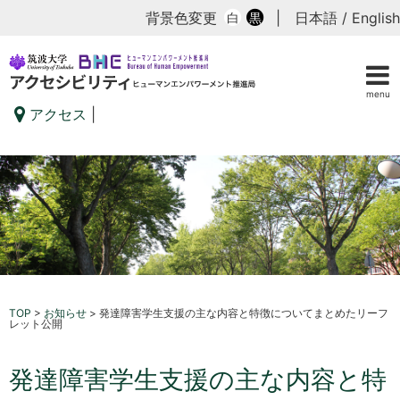
背景色変更
|
日本語
/
English
白
黒
menu
アクセス
|
TOP
>
お知らせ
>
発達障害学生支援の主な内容と特徴についてまとめたリーフ
レット公開
発達障害学生支援の主な内容と特