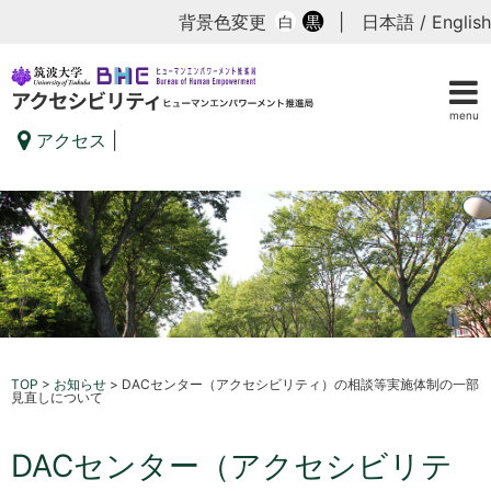
背景色変更
|
日本語
/
English
白
黒
menu
アクセス
|
TOP
>
お知らせ
>
DACセンター（アクセシビリティ）の相談等実施体制の一部
見直しについて
DACセンター（アクセシビリテ