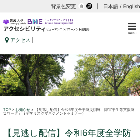
背景色変更
|
日本語
/
English
白
黒
menu
アクセス
|
TOP
>
お知らせ
>
【見逃し配信】令和6年度全学防災訓練「障害学生等支援防
災ワーク」（全学リスクマネジメントセミナー）
【見逃し配信】令和6年度全学防