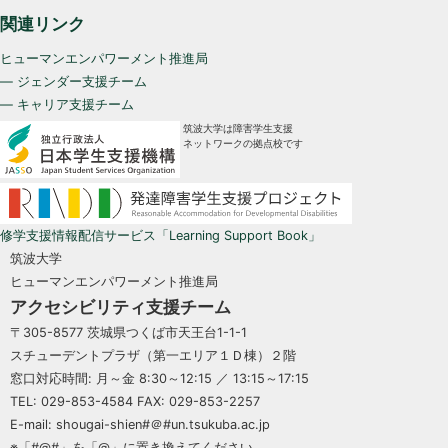
関連リンク
ヒューマンエンパワーメント推進局
— ジェンダー支援チーム
— キャリア支援チーム
筑波大学は障害学生支援
ネットワークの拠点校です
修学支援情報配信サービス「Learning Support Book」
筑波大学
ヒューマンエンパワーメント推進局
アクセシビリティ支援チーム
〒305-8577 茨城県つくば市天王台1-1-1
スチューデントプラザ（第一エリア１Ｄ棟）２階
窓口対応時間: 月～金 8:30～12:15 ／ 13:15～17:15
TEL: 029-853-4584 FAX: 029-853-2257
E-mail: shougai-shien#＠#un.tsukuba.ac.jp
※「#@#」を「@」に置き換えてください。